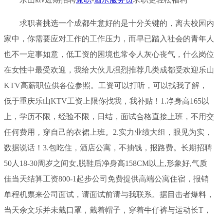
求职者挑选一个成都生意好的是十分关键的，离去校园内
家中，你需要应对工作的工作压力，而早已踏入社会的青年人
也不一定事如意，低工资的困境也常令人灰心丧气，什么岗位
在女性中最受欢迎，我给大伙儿强烈推荐几类成都受欢迎乐山
KTV高薪职位供各位参照。工资可以打听，可以找我了解，
低于重庆乐山KTV工资上限你找我，我补贴！1.净身高165以
上，学历不限，经验不限，日结，面试合格直接上班，不用交
任何费用，穿自己的衣裙上班。2.实力业绩大组，眼见为实，
数据说话！3.包吃住，酒店公寓，不抽钱，报路费。长期招聘
50人18-30周岁之间女,脱鞋后净身高158CM以上,形象好,气质
佳当天结算工资800-1起步公司免费提供高端公寓住宿，报销
单程机票来公司面试，请面试前请与我联系。据目击者爆料，
当天余文乐并未戴口罩，戴着帽子，穿着牛仔裤与运动长T，