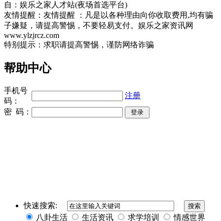
自：娱乐之家人才站(夜场首选平台)
友情提醒：友情提醒 ：凡是以各种理由向你收取费用,均有骗
子嫌疑，请提高警惕，不要轻易支付。娱乐之家资讯网
www.ylzjrcz.com
特别提示：求职请提高警惕，谨防网络诈骗
帮助中心
手机号
注册
码：
密 码：
同城奢侈品网
上海夜场招聘
招聘伴游
伴游招聘
网站Sitemap
快速搜索:
八卦生活
生活资讯
求学培训
情感世界