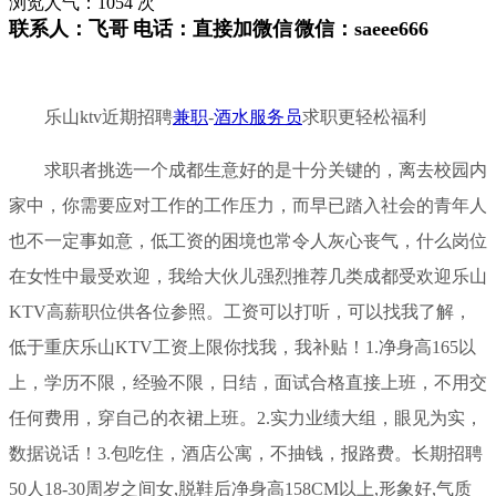
浏览人气：
1054
次
联系人：
飞哥
电话：
直接加微信
微信：
saeee666
乐山ktv近期招聘
兼职
-
酒水服务员
求职更轻松福利
求职者挑选一个成都生意好的是十分关键的，离去校园内
家中，你需要应对工作的工作压力，而早已踏入社会的青年人
也不一定事如意，低工资的困境也常令人灰心丧气，什么岗位
在女性中最受欢迎，我给大伙儿强烈推荐几类成都受欢迎乐山
KTV高薪职位供各位参照。工资可以打听，可以找我了解，
低于重庆乐山KTV工资上限你找我，我补贴！1.净身高165以
上，学历不限，经验不限，日结，面试合格直接上班，不用交
任何费用，穿自己的衣裙上班。2.实力业绩大组，眼见为实，
数据说话！3.包吃住，酒店公寓，不抽钱，报路费。长期招聘
50人18-30周岁之间女,脱鞋后净身高158CM以上,形象好,气质