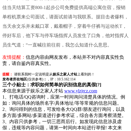
佳当天结算工资800-1起步公司免费提供高端公寓住宿，报销
单程机票来公司面试，请面试前请与我联系。据目击者爆料，
当天余文乐并未戴口罩，戴着帽子，穿着牛仔裤与运动长T，
停好车后，他下车与停车场指挥人员发生了口角，他对指挥人
员生气道：“一直喊往前往前，我怎么知道什么意思。
友情提醒：
信息内容由网友发布，本站并不对内容真实性负
责，请自鉴内容真实性。
提醒：
请联系我时一定说明是从
娱乐之家人才站
上看到的！
发布者所在地区
(仅供参考)
：
，IP：10.5.162.114
三个小贴士：求职如何简单的识别信息的真假[?]
本信息来源于娱乐之家人才站
www.ylzjrcz.com
1、打电话/QQ咨询时，应第一时间询问清楚具体的情况。例
如：询问具体的场所名字/具体地址/等等常规的信息问题。
2、询问得到的信息，可发给各大QQ群/朋友进行询问，以及
多方面/多网站/多渠道进行参考求证，综合各方面考察清楚。
3、内容只供参考，一切三思而后行。如发现此信息涉及虚
假，违规等内容问题，请第一时间向本站进行举报! 本文来