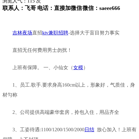
浏览人气：
115
次
联系人：
飞哥
电话：
直接加微信
微信：
saeee666
吉林夜场
直招
ktv兼职
招聘
-选择大于盲目努力事实
直招无任何费用男士勿扰！
上班有保障。 一、小仙女（
女模
）
1、员工.歌手.要求身高160cm以上，形象好，气质佳，身
材匀称
2、公司提供高端豪华套房，拎包入住，用品齐全
3、工姿待遇:1100/1200/1500/2000
日结
放心加入！上班有