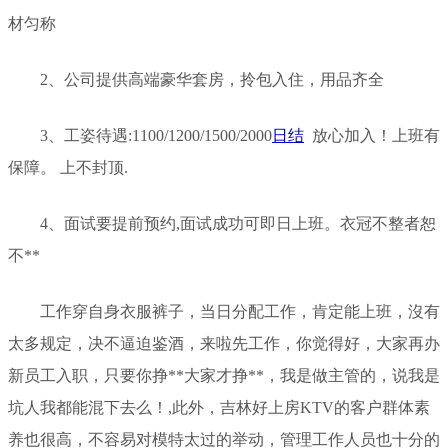
材匀称
2、公司提供高端豪华套房，拎包入住，用品齐全
3、工姿待遇:1100/1200/1500/2000
日结
放心加入！上班有
保障。 上不封顶.
4、面试要提前预约,面试成功可即日上班。衣冠不整者恕
不**
工作穿自身衣服裤子，当日分配工作，肯定能上班，沒有
太多规定，决不逼迫鉴酒，来啦先工作，你觉得好，大家再办
新员工入职，只要你挣**大家才挣**，我是做主管的，说我是
坑人我都能混下去么！,此外，吉林好上房KTV的客户群体素
养也很高，不容易对模特太过的举动，管理工作人员也十分的