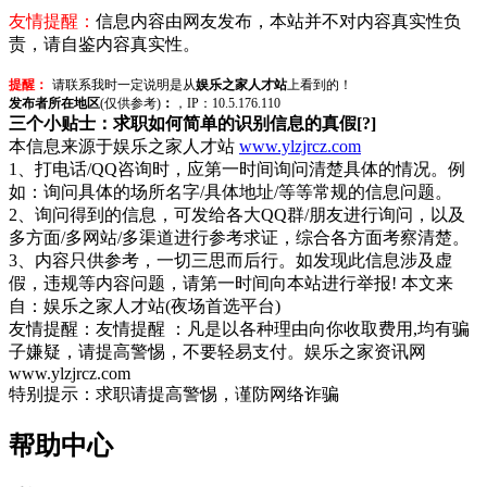
友情提醒：
信息内容由网友发布，本站并不对内容真实性负
责，请自鉴内容真实性。
提醒：
请联系我时一定说明是从
娱乐之家人才站
上看到的！
发布者所在地区
(仅供参考)
：
，IP：10.5.176.110
三个小贴士：求职如何简单的识别信息的真假[?]
本信息来源于娱乐之家人才站
www.ylzjrcz.com
1、打电话/QQ咨询时，应第一时间询问清楚具体的情况。例
如：询问具体的场所名字/具体地址/等等常规的信息问题。
2、询问得到的信息，可发给各大QQ群/朋友进行询问，以及
多方面/多网站/多渠道进行参考求证，综合各方面考察清楚。
3、内容只供参考，一切三思而后行。如发现此信息涉及虚
假，违规等内容问题，请第一时间向本站进行举报! 本文来
自：娱乐之家人才站(夜场首选平台)
友情提醒：友情提醒 ：凡是以各种理由向你收取费用,均有骗
子嫌疑，请提高警惕，不要轻易支付。娱乐之家资讯网
www.ylzjrcz.com
特别提示：求职请提高警惕，谨防网络诈骗
帮助中心