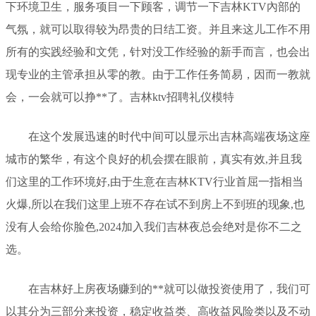
下环境卫生，服务项目一下顾客，调节一下吉林KTV內部的
气氛，就可以取得较为昂贵的日结工资。并且来这儿工作不用
所有的实践经验和文凭，针对没工作经验的新手而言，也会出
现专业的主管承担从零的教。由于工作任务简易，因而一教就
会，一会就可以挣**了。吉林ktv招聘礼仪模特
在这个发展迅速的时代中间可以显示出吉林高端夜场这座
城市的繁华，有这个良好的机会摆在眼前，真实有效,并且我
们这里的工作环境好,由于生意在吉林KTV行业首屈一指相当
火爆,所以在我们这里上班不存在试不到房上不到班的现象,也
没有人会给你脸色,2024加入我们吉林夜总会绝对是你不二之
选。
在吉林好上房夜场赚到的**就可以做投资使用了，我们可
以其分为三部分来投资，稳定收益类、高收益风险类以及不动