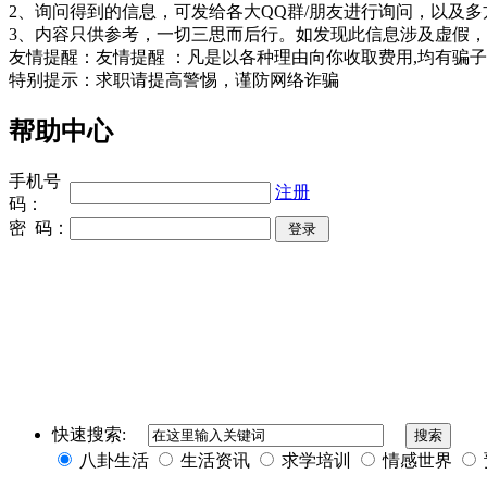
2、询问得到的信息，可发给各大QQ群/朋友进行询问，以及多
3、内容只供参考，一切三思而后行。如发现此信息涉及虚假，
友情提醒：友情提醒 ：凡是以各种理由向你收取费用,均有骗子嫌疑，
特别提示：求职请提高警惕，谨防网络诈骗
帮助中心
手机号
注册
码：
密 码：
同城奢侈品网
上海夜场招聘
招聘伴游
伴游
快速搜索:
八卦生活
生活资讯
求学培训
情感世界