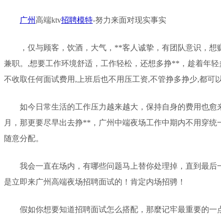
广州
高端ktv
招聘
模特
-努力来面对现实事实
，仅与顾客，饮酒，大气，**客人诚挚，有团队意识，想
兼职。,想要工作环境舒适，工作轻松，还想多挣**，趁着年
不收取任何面试费用,上班后也不用压工资,不管挣多挣少,都可
如今日常生活的工作压力越来越大，保持自身的费用也愈
月，那更要尽早出去挣**，广州中端夜场工作中期内不用穿统
随意分配。
我会一直在场内，有哪些问题马上替你处理掉，直到最后
是立即来广州高端夜场招聘面试的！肯定内场招骋！
假如你想要知道招聘面试怎么搭配，那麼记牢最重要的一