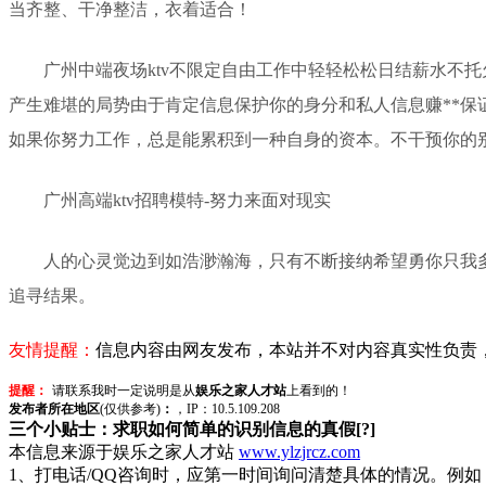
当齐整、干净整洁，衣着适合！
广州中端夜场ktv不限定自由工作中轻轻松松日结薪水不
产生难堪的局势由于肯定信息保护你的身分和私人信息赚**保
如果你努力工作，总是能累积到一种自身的资本。不干预你的
广州高端ktv招聘模特-努力来面对现实
人的心灵觉边到如浩渺瀚海，只有不断接纳希望勇你只我
追寻结果。
友情提醒：
信息内容由网友发布，本站并不对内容真实性负责
提醒：
请联系我时一定说明是从
娱乐之家人才站
上看到的！
发布者所在地区
(仅供参考)
：
，IP：10.5.109.208
三个小贴士：求职如何简单的识别信息的真假[?]
本信息来源于娱乐之家人才站
www.ylzjrcz.com
1、打电话/QQ咨询时，应第一时间询问清楚具体的情况。例如