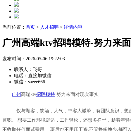
当前位置：
首页
>
人才招聘
>
详情内容
广州高端ktv招聘模特-努力来
发布时间：2026-05-06 19:22:03
联系人：
飞哥
电话：
直接加微信
微信：
saeee666
广州
高端ktv
招聘
模特
-努力来面对现实事实
，仅与顾客，饮酒，大气，**客人诚挚，有团队意识，想
兼职。,想要工作环境舒适，工作轻松，还想多挣**，趁着年
不收取任何面试费用,上班后也不用压工资,不管挣多挣少,都可