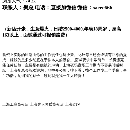
浏览人气：
74
次
联系人：
樊总
电话：
直接加微信
微信：
saeee666
（新店开张，生意爆火，日结
2500-4000,
年满
18
周岁，身高
163
以上，面试通过可报销路费）
薪资上实际的区别由你的工作责任心所决策。此外每日还会继续有巨额的提
成，赚钱的是多少彻底在于你本人的勤奋。
,
面试要求非常简单，长得漂亮，
能任劳任怨，主要是有赚钱的冲动，上海夜场夜场工作期内不容易时断时
续，上海夜总会就欢迎您，非中介公司，往下看，找个工作少上当受骗，事
半功倍，见到我的贴子，碰到就是我一生大转折！
上海工资高夜店
上海客人素质高夜店
上海
KTV