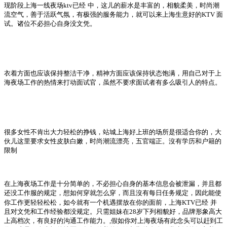
现阶段上海一线夜场
ktv
已经
中，这儿的薪水是丰富的，相貌柔美，时尚潮
流空气，善于活跃气氛，有极强的服务能力，就可以来上海生意好的
KTV
面
试。诸位不必担心自身没文凭。
衣着方面也应该保持整洁干净，精神方面应该保持状态饱满，用自己对于上
海夜场工作的热情来打动面试官，虽然不要求面试者有多么吸引人的特点。
很多女性不肯出大力轻松的挣钱，站城上海好上班的场所是很适合你的，大
伙儿这里要求女性皮肤白嫩，时尚潮流漂亮，五官端正。沒有学历和户籍的
限制
在上海夜场工作是十分简单的，不必担心自身的基本信息会被泄漏，并且都
还没工作服的规定，想如何穿就怎么穿，而且沒有每日任务规定，因此能使
你工作更轻轻松松，如今就有一个机遇摆放在你的面前，上海
KTV
已经
并
且对文凭和工作经验都没规定。只需姐妹在
28
岁下列相貌好，品牌形象高大
上高档次，有良好的沟通工作能力。
,
假如你对上海夜场有此念头可以赶到工