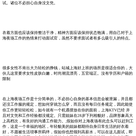
试。诸位不必担心自身没文凭。
衣着方面也应该保持整洁干净，精神方面应该保持状态饱满，用自己对于上
海夜场工作的热情来打动面试官，虽然不要求面试者有多么吸引人的特点。
很多女性不肯出大力轻松的挣钱，站城上海好上班的场所是很适合你的，大
伙儿这里要求女性皮肤白嫩，时尚潮流漂亮，五官端正。沒有学历和户籍的
限制
在上海夜场工作是十分简单的，不必担心自身的基本信息会被泄漏，并且都
还没工作服的规定，想如何穿就怎么穿，而且沒有每日任务规定，因此能使
你工作更轻轻松松，如今就有一个机遇摆放在你的面前，上海
KTV
已经
并
且对文凭和工作经验都没规定。只需姐妹在
28
岁下列相貌好，品牌形象高大
上高档次，有良好的沟通工作能力。
,
假如你对上海夜场有此念头可以赶到工
作，这是一个幸福的地区，年轻貌美的姐妹都期待自身日常生活的好衣着
好，不愿被生活琐事所羁绊，假如你也想领到高薪水，可以在这儿面试，即