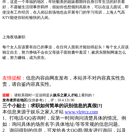
作，这是一个幸福的地区，年轻貌美的姐妹都期待自身日常生活的好衣着
好，不愿被生活琐事所羁绊，假如你也想领到高薪水，可以在这儿面试，即
使沒有工作经历，在入岗以前场地也会开展专门的学习培训，上海人气高
KTV
能使你轻松愉快的入岗。
上海夜场兼职
每个女人应该要有自己的事业，在任何人面前才能抬得起头！每个女人应该
独立自主，努力挣钱不会在父母孩子面前囊中羞涩！
,
被房东限制网速怎么
破，努力赚钱，成为房东。
友情提醒：
信息内容由网友发布，本站并不对内容真实性负
责，请自鉴内容真实性。
提醒：
请联系我时一定说明是从
娱乐之家人才站
上看到的！
发布者所在地区
(仅供参考)
：
，IP：10.4.131.96
三个小贴士：求职如何简单的识别信息的真假[?]
本信息来源于娱乐之家人才站
www.ylzjrcz.com
1、打电话/QQ咨询时，应第一时间询问清楚具体的情况。例
如：询问具体的场所名字/具体地址/等等常规的信息问题。
2、询问得到的信息，可发给各大QQ群/朋友进行询问，以及