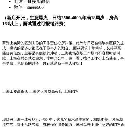
电话：
直接加微信
微信：
saeee666
（新店开张，生意爆火，日结
2500-4000,
年满
18
周岁，身高
163
以上，面试通过可报销路费）
薪资上实际的区别由你的工作责任心所决策。此外每日还会继续有巨额的提
成，赚钱的是多少彻底在于你本人的勤奋。
,
面试要求非常简单，长得漂亮，
能任劳任怨，主要是有赚钱的冲动，上海夜场夜场工作期内不容易时断时
续，上海夜总会就欢迎您，非中介公司，往下看，找个工作少上当受骗，事
半功倍，见到我的贴子，碰到就是我一生大转折！
上海工资高夜店
上海客人素质高夜店
上海
KTV
现阶段上海一线夜场
ktv
已经
中，这儿的薪水是丰富的，相貌柔美，时尚潮
流空气，善于活跃气氛，有极强的服务能力，就可以来上海生意好的
KTV
面