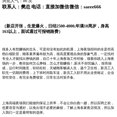
浏览人气：
86
次
联系人：
樊总
电话：
直接加微信
微信：
saeee666
（新店开张，生意爆火，日结
2500-4000,
年满
18
周岁，身高
163
以上，面试通过可报销路费）
很多人有想赚钱的念头，可是却沒有如此的机遇，上海夜场招待的全是些高
档白领阶层，顾客素养遍布较为高，很高度重视自身的形象气质，一定找对
专业人才能找出挣钱的路，自己十年上海夜场工作经验，领着你踏入上海夜
场的一步，教你如何怎么挣钱，怎么才能赚钱！
,
薪水不担忧骗人，按班抽
成，运行时间随意，轻轻松松，关键顾客畅谈人生，递个卫生纸，新员工入
职无一切期间费用，上下班时间取车送，新员工入职不用从业资格证，企业
管吃管住，有完全免费寝室，日常生活对策齐备。
上海高端夜场我们能做到保证上班率，不会让你白跑一趟，所以应聘之前，
也要语音沟通好，以免出现不必要的麻烦，了解上海各家夜店情况，所以加
入我们一定是最明智的选择。