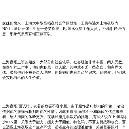
妹妹们快来！上海大中型高档夜总会华丽登场，工资待遇为上海夜场内
NO.1
，新店开张，生意十分受欢迎，现
酒水促销工作人员，下列是
详细信
息，形象气质五官端正就可以。
上海夜场上班的姐妹，大部分出社会较早。社会经验非常丰富，阅人无数。
在多年的工作中，他们也积累一些人脉。其中就不乏一些高官，和商界大
佬。虽然他们不被身边人理解，但是她们也有自己的追求。到时候，他们就
会实现自己的人生价值。
上海夜场
面试时，衣着的危害不容小觑。由于服饰是
10
秒内的印象，
者会
依据你的服饰分析判断你的性情，因此要依据
面试企业和岗位的优点来衣
着，给人清爽的体验更强。夜场长裙是非常好的挑选。
,
有些人说在上海喝得
少
KTV
里，关系大于能力，能力大于颜值。特色吗，不要去挑战和改变。要
去适应上海夜场这个生存环境，适者生存的道理谁都懂，关键是要跟对一个