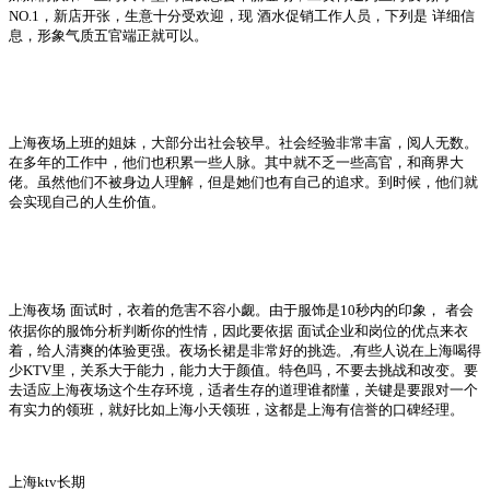
NO.1
，新店开张，生意十分受欢迎，现
酒水促销工作人员，下列是
详细信
息，形象气质五官端正就可以。
上海夜场上班的姐妹，大部分出社会较早。社会经验非常丰富，阅人无数。
在多年的工作中，他们也积累一些人脉。其中就不乏一些高官，和商界大
佬。虽然他们不被身边人理解，但是她们也有自己的追求。到时候，他们就
会实现自己的人生价值。
上海夜场
面试时，衣着的危害不容小觑。由于服饰是
10
秒内的印象，
者会
依据你的服饰分析判断你的性情，因此要依据
面试企业和岗位的优点来衣
着，给人清爽的体验更强。夜场长裙是非常好的挑选。
,
有些人说在上海喝得
少
KTV
里，关系大于能力，能力大于颜值。特色吗，不要去挑战和改变。要
去适应上海夜场这个生存环境，适者生存的道理谁都懂，关键是要跟对一个
有实力的领班，就好比如上海小天领班，这都是上海有信誉的口碑经理。
上海
ktv
长期