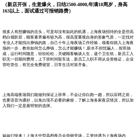
（新店开张，生意爆火，日结
2500-4000,
年满
18
周岁，身高
163
以上，面试通过可报销路费）
很多人有想赚钱的念头，可是却沒有如此的机遇，上海夜场招待的全是些高
档白领阶层，顾客素养遍布较为高，很高度重视自身的形象气质，一定找对
专业人才能找出挣钱的路，自己十年上海夜场工作经验，领着你踏入上海夜
场的一步，教你如何怎么挣钱，怎么才能赚钱！
,
薪水不担忧骗人，按班抽
成，运行时间随意，轻轻松松，关键顾客畅谈人生，递个卫生纸，新员工入
职无一切期间费用，上下班时间取车送，新员工入职不用从业资格证，企业
管吃管住，有完全免费寝室，日常生活对策齐备。
上海高端夜场我们能做到保证上班率，不会让你白跑一趟，所以应聘之前，
也要语音沟通好，以免出现不必要的麻烦，了解上海各家夜店情况，所以加
入我们一定是最明智的选择。
妹妹们快来！上海大中型高档夜总会华丽登场，工资待遇为上海夜场内