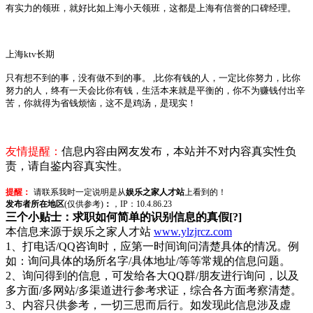
有实力的领班，就好比如上海小天领班，这都是上海有信誉的口碑经理。
上海
ktv
长期
只有想不到的事，没有做不到的事。
,
比你有钱的人，一定比你努力，比你
努力的人，终有一天会比你有钱，生活本来就是平衡的，你不为赚钱付出辛
苦，你就得为省钱烦恼，这不是鸡汤，是现实！
友情提醒：
信息内容由网友发布，本站并不对内容真实性负
责，请自鉴内容真实性。
提醒：
请联系我时一定说明是从
娱乐之家人才站
上看到的！
发布者所在地区
(仅供参考)
：
，IP：10.4.86.23
三个小贴士：求职如何简单的识别信息的真假[?]
本信息来源于娱乐之家人才站
www.ylzjrcz.com
1、打电话/QQ咨询时，应第一时间询问清楚具体的情况。例
如：询问具体的场所名字/具体地址/等等常规的信息问题。
2、询问得到的信息，可发给各大QQ群/朋友进行询问，以及
多方面/多网站/多渠道进行参考求证，综合各方面考察清楚。
3、内容只供参考，一切三思而后行。如发现此信息涉及虚